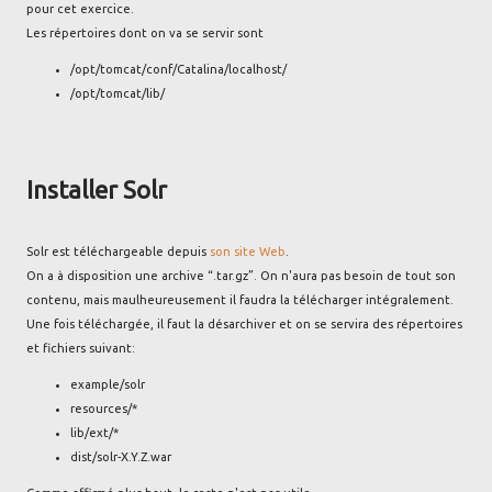
pour cet exercice.
Les répertoires dont on va se servir sont
/opt/tomcat/conf/Catalina/localhost/
/opt/tomcat/lib/
Installer Solr
Solr est téléchargeable depuis
son site Web
.
On a à disposition une archive “.tar.gz”. On n'aura pas besoin de tout son
contenu, mais maulheureusement il faudra la télécharger intégralement.
Une fois téléchargée, il faut la désarchiver et on se servira des répertoires
et fichiers suivant:
example/solr
resources/*
lib/ext/*
dist/solr-X.Y.Z.war