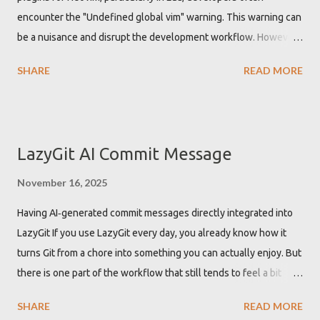
encounter the "Undefined global vim" warning. This warning can
be a nuisance and disrupt the development workflow. However,
there is a straightforward solution to this problem by
SHARE
READ MORE
configuring the Lua Language Server Protocol (LSP) to
recognize 'vim' as a global variable. Getting "Undefined global
vim" warning when developing Neovim plugin While developing
Neovim plugins using Lua, the Lua language server might not
LazyGit AI Commit Message
recognize the 'vim' namespace by default. This leads to
warnings about 'vim' being an undefined global variable. These
November 16, 2025
warnings are not just annoying but can also clutter the
Having AI‑generated commit messages directly integrated into
development environment with unnecessary alerts, potentially
LazyGit If you use LazyGit every day, you already know how it
hiding other important warnings or errors. Defining vim as global
turns Git from a chore into something you can actually enjoy. But
in Lua LSP configuration to get rid of the warning To resolve the
there is one part of the workflow that still tends to feel a bit
"Undefined global vi...
tedious: writing good commit messages. In this post, I show how
SHARE
READ MORE
to plug OpenAI models directly into LazyGit using a tiny one‑file