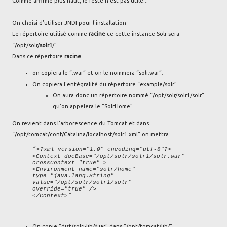
Comme affirmé plus haut, le reste n'est pas utile...
On choisi d'utiliser JNDI pour l'installation
Le répertoire utilisé comme
racine
ce cette instance Solr sera
“/opt/solr/
solr1
/”.
Dans ce répertoire
racine
on copiera le “.war” et on le nommera “solr.war”.
On copiera l'entégralité du répertoire “example/solr”.
On aura donc un répertoire nommé “/opt/solr/solr1/solr”
qu'on appelera le “SolrHome”.
On revient dans l'arborescence du Tomcat et dans
“/opt/tomcat/conf/Catalina/localhost/solr1.xml” on mettra
<?xml version="1.0" encoding="utf-8"?>
<Context docBase="/opt/solr/solr1/solr.war"
crossContext="true" >
<Environment name="solr/home"
type="java.lang.String"
value="/opt/solr/solr1/solr"
override="true" />
</Context>
On copie "dist/solrj-lib/*.jar" dans "/opt/tomcat/lib/"