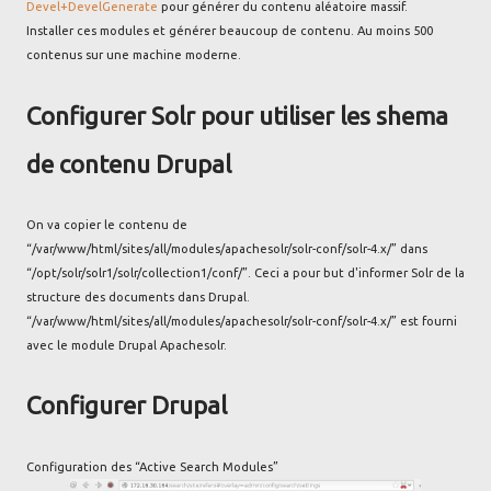
Devel+DevelGenerate
pour générer du contenu aléatoire massif.
Installer ces modules et générer beaucoup de contenu. Au moins 500
contenus sur une machine moderne.
Configurer Solr pour utiliser les shema
de contenu Drupal
On va copier le contenu de
“/var/www/html/sites/all/modules/apachesolr/solr-conf/solr-4.x/” dans
“/opt/solr/solr1/solr/collection1/conf/”. Ceci a pour but d'informer Solr de la
structure des documents dans Drupal.
“/var/www/html/sites/all/modules/apachesolr/solr-conf/solr-4.x/” est fourni
avec le module Drupal Apachesolr.
Configurer Drupal
Configuration des “Active Search Modules”