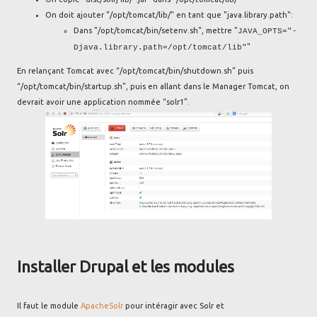
On doit ajouter "/opt/tomcat/lib/" en tant que "java.library.path":
Dans "/opt/tomcat/bin/setenv.sh", mettre "
JAVA_OPTS="-
"
Djava.library.path=/opt/tomcat/lib"
En relançant Tomcat avec “/opt/tomcat/bin/shutdown.sh” puis
“/opt/tomcat/bin/startup.sh”, puis en allant dans le Manager Tomcat, on
devrait avoir une application nommée “solr1”.
Installer Drupal et les modules
Il faut le module
ApacheSolr
pour intéragir avec Solr et