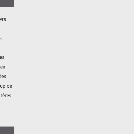
vre
.
nes
 en
des
oup de
itères