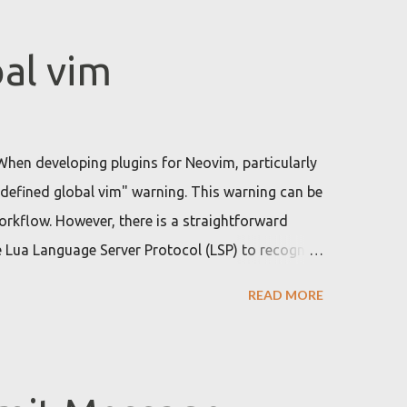
al vim
When developing plugins for Neovim, particularly
ndefined global vim" warning. This warning can be
rkflow. However, there is a straightforward
e Lua Language Server Protocol (LSP) to recognize
fined global vim" warning when developing Neovim
READ MORE
ing Lua, the Lua language server might not
This leads to warnings about 'vim' being an
are not just annoying but can also clutter the
alerts, potentially hiding other important