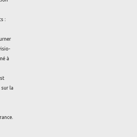
s :
ourner
isio-
nné à
st
 sur la
rance.