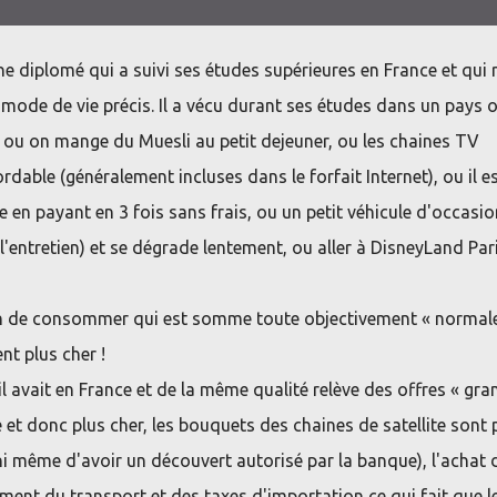
e diplomé qui a suivi ses études supérieures en France et qui 
 mode de vie précis. Il a vécu durant ses études dans un pays 
é, ou on mange du Muesli au petit dejeuner, ou les chaines TV
able (généralement incluses dans le forfait Internet), ou il e
 en payant en 3 fois sans frais, ou un petit véhicule d'occasio
à l'entretien) et se dégrade lentement, ou aller à DisneyLand Par
 de consommer qui est somme toute objectivement « normal
nt plus cher !
 avait en France et de la même qualité relève des offres « gra
 et donc plus cher, les bouquets des chaines de satellite sont 
(ni même d'avoir un découvert autorisé par la banque), l'achat 
ement du transport et des taxes d'importation ce qui fait que l