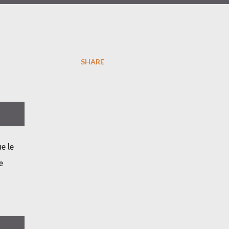
SHARE
e le
e