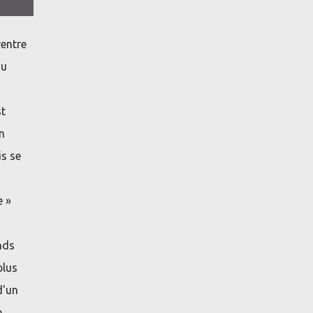
rentre
ou
st
n
is se
e »
nds
plus
d'un
e