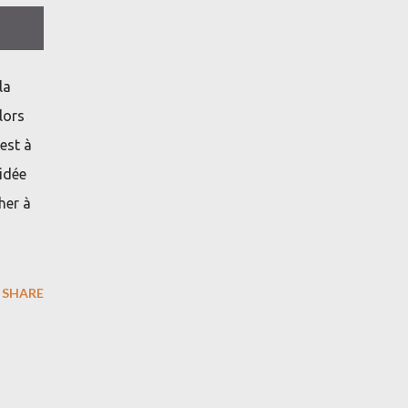
la
lors
est à
idée
her à
SHARE