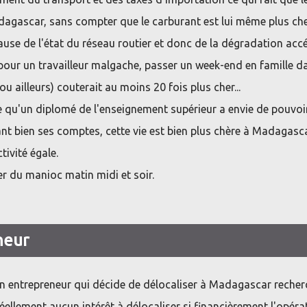
dagascar, sans compter que le carburant est lui même plus che
ause de l'état du réseau routier et donc de la dégradation acc
ur un travailleur malgache, passer un week-end en famille da
u ailleurs) couterait au moins 20 fois plus cher...
ce qu'un diplomé de l'enseignement supérieur a envie de pouvoir
isant bien ses comptes, cette vie est bien plus chère à Madagasc
tivité égale.
 du manioc matin midi et soir.
neur
un entrepreneur qui décide de délocaliser à Madagascar recher
réellement aucun intérêt à délocaliser si financièrement l'opéra