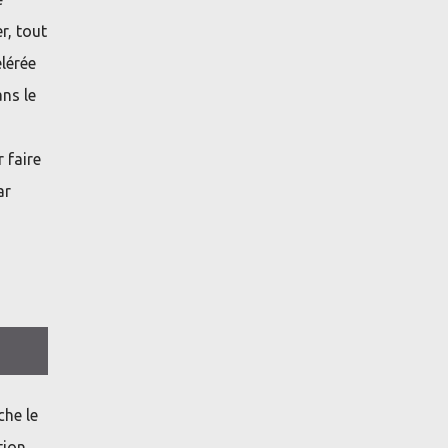
r, tout
élérée
ns le
 faire
ar
che le
tion