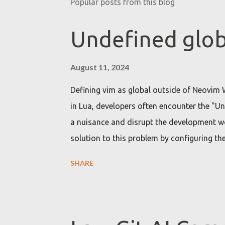
Popular posts from this blog
Undefined glob
August 11, 2024
Defining vim as global outside of Neovim 
in Lua, developers often encounter the "U
a nuisance and disrupt the development wo
solution to this problem by configuring th
'vim' as a global variable. Getting "Unde
SHARE
plugin While developing Neovim plugins us
recognize the 'vim' namespace by default. 
undefined global variable. These warnings 
development environment with unnecessary 